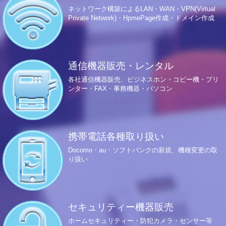
ネットワーク構築によるLAN・WAN・VPN(Virtual
Private Network)・HpmePage作成・ドメイン作成
通信機器販売・レンタル
各社通信機器販売、ビジネスホン・コピー機・プリ
ンター・FAX・事務機器・パソコン
携帯電話各種取り扱い
Docomo・au・ソフトバンクの新規、機種変更の取
り扱い
セキュリティー機器販売
ホームセキュリティー・防犯カメラ・センサー等